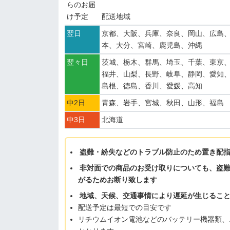
らのお届
け予定
配送地域
翌日
京都、大阪、兵庫、奈良、岡山、広島
本、大分、宮崎、鹿児島、沖縄
翌々日
茨城、栃木、群馬、埼玉、千葉、東京
福井、山梨、長野、岐阜、静岡、愛知
島根、徳島、香川、愛媛、高知
中2日
青森、岩手、宮城、秋田、山形、福島
中3日
北海道
盗難・紛失などのトラブル防止のため置き配
非対面での商品のお受け取りについても、盗
がるためお断り致します
地域、天候、交通事情により遅延が生じるこ
配送予定は最短での目安です
リチウムイオン電池などのバッテリー機器類、