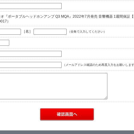
ィーオ『ポータブルヘッドホンアンプ Q3 MQA』2022年7月発売 音響機器 1週間保証
0017）
［名］
（全角で入力してください）
（メールアドレス確認のため再度入力をお願いします