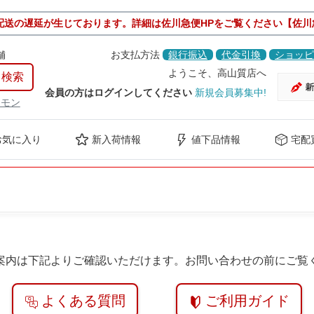
配送の遅延が生じております。詳細は佐川急便HPをご覧ください【佐川
舗
お支払方法
銀行振込
代金引換
ショッピ
ようこそ、高山質店へ
会員の方はログインしてください
新規会員募集中!
ケモン
お気に入り
新入荷情報
値下品情報
宅配
案内は下記よりご確認いただけます。お問い合わせの前にご覧
よくある質問
ご利用ガイド