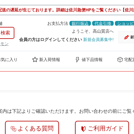
配送の遅延が生じております。詳細は佐川急便HPをご覧ください【佐川
舗
お支払方法
銀行振込
代金引換
ショッピ
ようこそ、高山質店へ
会員の方はログインしてください
新規会員募集中!
ケモン
お気に入り
新入荷情報
値下品情報
宅配
案内は下記よりご確認いただけます。お問い合わせの前にご覧
よくある質問
ご利用ガイド