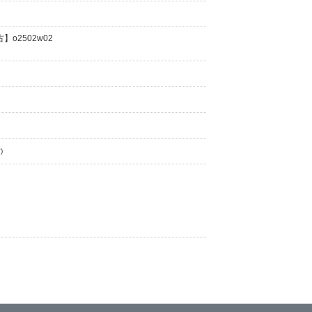
】o2502w02
)