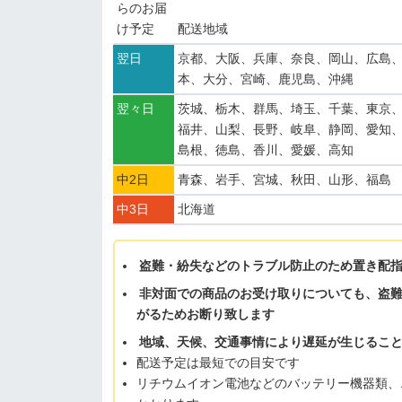
らのお届
け予定
配送地域
翌日
京都、大阪、兵庫、奈良、岡山、広島
本、大分、宮崎、鹿児島、沖縄
翌々日
茨城、栃木、群馬、埼玉、千葉、東京
福井、山梨、長野、岐阜、静岡、愛知
島根、徳島、香川、愛媛、高知
中2日
青森、岩手、宮城、秋田、山形、福島
中3日
北海道
盗難・紛失などのトラブル防止のため置き配
非対面での商品のお受け取りについても、盗
がるためお断り致します
地域、天候、交通事情により遅延が生じるこ
配送予定は最短での目安です
リチウムイオン電池などのバッテリー機器類、