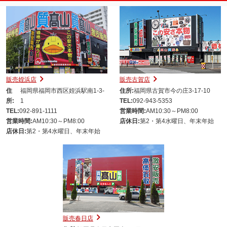
販売姪浜店
販売古賀店
住
福岡県福岡市西区姪浜駅南1-3-
住所:
福岡県古賀市今の庄3-17-10
所:
1
TEL:
092-943-5353
TEL:
092-891-1111
営業時間:
AM10:30～PM8:00
営業時間:
AM10:30～PM8:00
店休日:
第2・第4水曜日、年末年始
店休日:
第2・第4水曜日、年末年始
販売春日店