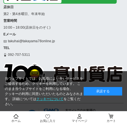
店休日
第2・第4水曜日、年末年始
営業時間
10:00～18:00(店休日をのぞく)
Eメール
takuhai@takayama78online.jp
TEL
092-707-5311
当ウェブサイトでは、お客様により良いサービスを
ご提供するため、クッキーを利用しています。 こ
福岡県公安委員会許可
第909990030044号
のまま当ウェブサイトをご利用になる場合、
承諾する
クッキーの利用に同意いただいたものとみなされま
す。 詳細については
クッキーについて
をご覧くだ
さい。
ホーム
お気に入り
マイページ
カート