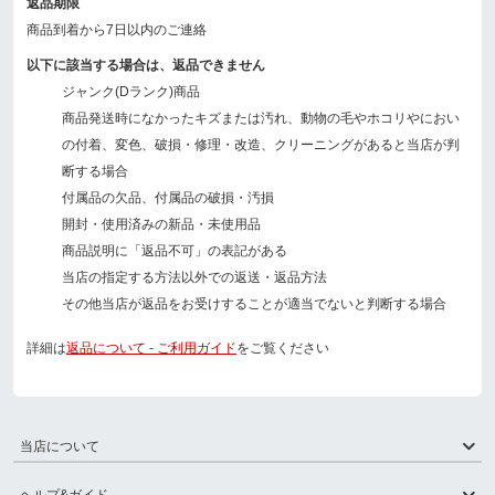
返品期限
商品到着から7日以内のご連絡
以下に該当する場合は、返品できません
ジャンク(Dランク)商品
商品発送時になかったキズまたは汚れ、動物の毛やホコリやにおい
の付着、変色、破損・修理・改造、クリーニングがあると当店が判
断する場合
付属品の欠品、付属品の破損・汚損
開封・使用済みの新品・未使用品
商品説明に「返品不可」の表記がある
当店の指定する方法以外での返送・返品方法
その他当店が返品をお受けすることが適当でないと判断する場合
詳細は
返品について - ご利用ガイド
をご覧ください
当店について
ヘルプ&ガイド