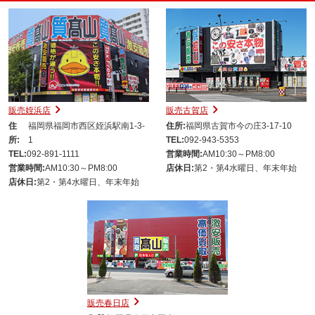
販売姪浜店
販売古賀店
住
福岡県福岡市西区姪浜駅南1-3-
住所:
福岡県古賀市今の庄3-17-10
所:
1
TEL:
092-943-5353
TEL:
092-891-1111
営業時間:
AM10:30～PM8:00
営業時間:
AM10:30～PM8:00
店休日:
第2・第4水曜日、年末年始
店休日:
第2・第4水曜日、年末年始
販売春日店