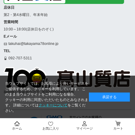
店休日
第2・第4水曜日、年末年始
営業時間
10:00～18:00(店休日をのぞく)
Eメール
takuhai@takayama78online.jp
TEL
092-707-5311
当ウェブサイトでは、お客様により良いサービスを
ご提供するため、クッキーを利用しています。 こ
福岡県公安委員会許可
第909990030044号
のまま当ウェブサイトをご利用になる場合、
承諾する
クッキーの利用に同意いただいたものとみなされま
す。 詳細については
クッキーについて
をご覧くだ
さい。
ホーム
お気に入り
マイページ
カート