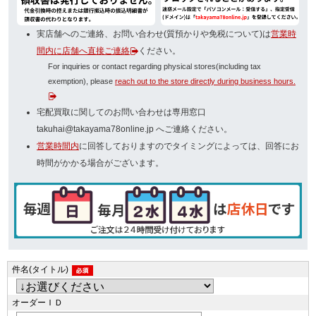
実店舗へのご連絡、お問い合わせ(質預かりや免税について)は
営業時
間内に店舗へ直接ご連絡
ください。
For inquiries or contact regarding physical stores(including tax
exemption), please
reach out to the store directly during business hours.
宅配買取に関してのお問い合わせは専用窓口
takuhai@takayama78online.jp へご連絡ください。
営業時間内
に回答しておりますのでタイミングによっては、回答にお
時間がかかる場合がございます。
件名(タイトル)
オーダーＩＤ