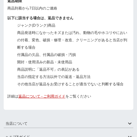
返品期限
商品到着から7日以内のご連絡
以下に該当する場合は、返品できません
ジャンク(Dランク)商品
商品発送時になかったキズまたは汚れ、動物の毛やホコリやにおい
の付着、変色、破損・修理・改造、クリーニングがあると当店が判
断する場合
付属品の欠品、付属品の破損・汚損
開封・使用済みの新品・未使用品
商品説明に「返品不可」の表記がある
当店の指定する方法以外での返送・返品方法
その他当店が返品をお受けすることが適当でないと判断する場合
詳細は
返品について - ご利用ガイド
をご覧ください
当店について
ヘルプ&ガイド