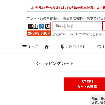
台風13号の接近および令和8年熊本地震により
ブランド品の中古販売・高価買取/福岡・熊本で24店
|
/
/
詳細検索
Switch 2
PS5
ぽこあポ
ご利用ガイド
すべて
ショッピングカート
現在、買
お買い物