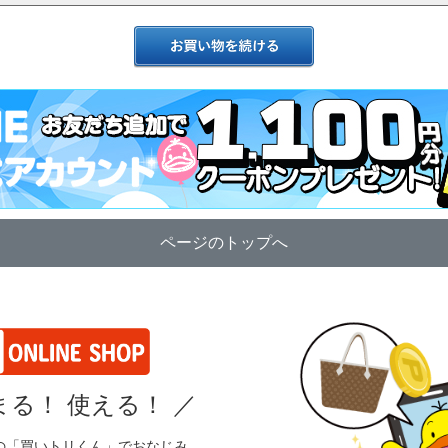
ページのトップへ
る！ 使える！
／
の「買いトリくん」でおなじみ、