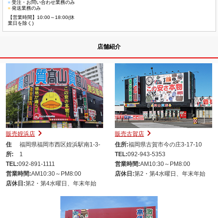
■
受注・お問い合わせ業務のみ
■
発送業務のみ
【営業時間】10:00～18:00(休
業日を除く)
店舗紹介
販売姪浜店
販売古賀店
住
福岡県福岡市西区姪浜駅南1-3-
住所:
福岡県古賀市今の庄3-17-10
所:
1
TEL:
092-943-5353
TEL:
092-891-1111
営業時間:
AM10:30～PM8:00
営業時間:
AM10:30～PM8:00
店休日:
第2・第4水曜日、年末年始
店休日:
第2・第4水曜日、年末年始