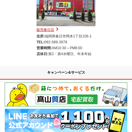
販売春日店
住所:
福岡県春日市岡本1丁目106-1
TEL:
092-589-3978
営業時間:
AM10:30～PM8:00
店休日:
第2・第4水曜日、年末年始
キャンペーン&サービス