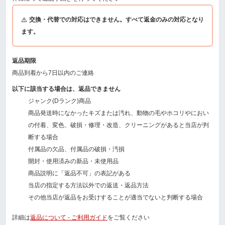
交換・代替での対応はできません。すべて返金のみの対応となり
ます。
返品期限
商品到着から7日以内のご連絡
以下に該当する場合は、返品できません
ジャンク(Dランク)商品
商品発送時になかったキズまたは汚れ、動物の毛やホコリやにおい
の付着、変色、破損・修理・改造、クリーニングがあると当店が判
断する場合
付属品の欠品、付属品の破損・汚損
開封・使用済みの新品・未使用品
商品説明に「返品不可」の表記がある
当店の指定する方法以外での返送・返品方法
その他当店が返品をお受けすることが適当でないと判断する場合
詳細は
返品について - ご利用ガイド
をご覧ください