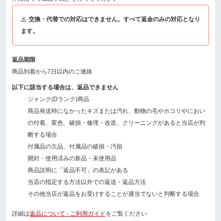
交換・代替での対応はできません。すべて返金のみの対応となり
ます。
返品期限
商品到着から7日以内のご連絡
以下に該当する場合は、返品できません
ジャンク(Dランク)商品
商品発送時になかったキズまたは汚れ、動物の毛やホコリやにおい
の付着、変色、破損・修理・改造、クリーニングがあると当店が判
断する場合
付属品の欠品、付属品の破損・汚損
開封・使用済みの新品・未使用品
商品説明に「返品不可」の表記がある
当店の指定する方法以外での返送・返品方法
その他当店が返品をお受けすることが適当でないと判断する場合
詳細は
返品について - ご利用ガイド
をご覧ください