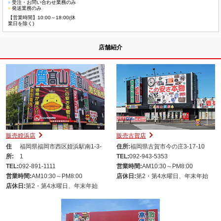
■
受注・お問い合わせ業務のみ
■
発送業務のみ
【営業時間】10:00～18:00(休
業日を除く)
店舗紹介
販売姪浜店
販売古賀店
住
福岡県福岡市西区姪浜駅南1-3-
住所:
福岡県古賀市今の庄3-17-10
所:
1
TEL:
092-943-5353
TEL:
092-891-1111
営業時間:
AM10:30～PM8:00
営業時間:
AM10:30～PM8:00
店休日:
第2・第4水曜日、年末年始
店休日:
第2・第4水曜日、年末年始