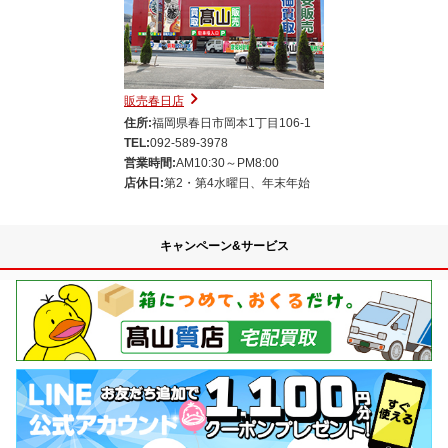
販売春日店
住所:
福岡県春日市岡本1丁目106-1
TEL:
092-589-3978
営業時間:
AM10:30～PM8:00
店休日:
第2・第4水曜日、年末年始
キャンペーン&サービス