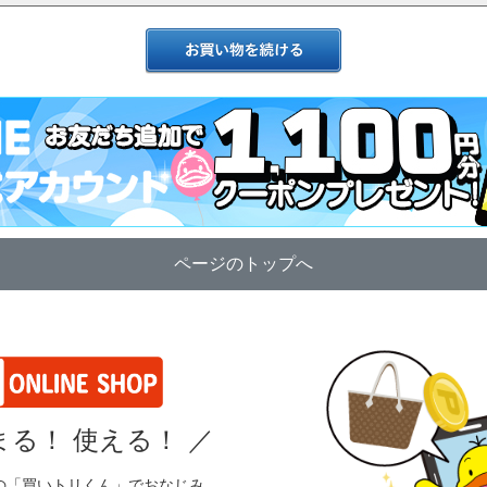
ページのトップへ
る！ 使える！
／
の「買いトリくん」でおなじみ、