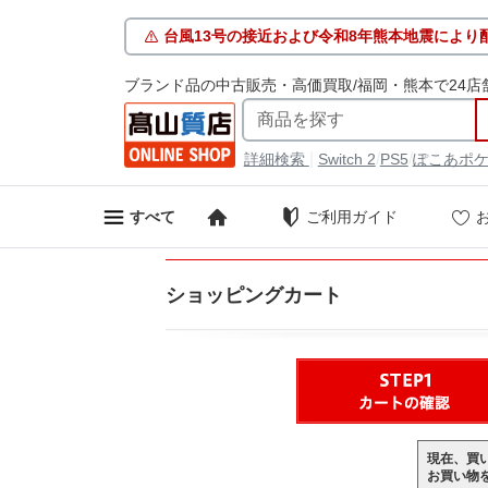
台風13号の接近および令和8年熊本地震により
ブランド品の中古販売・高価買取/福岡・熊本で24店
|
/
/
詳細検索
Switch 2
PS5
ぽこあポ
ご利用ガイド
すべて
ショッピングカート
現在、買
お買い物