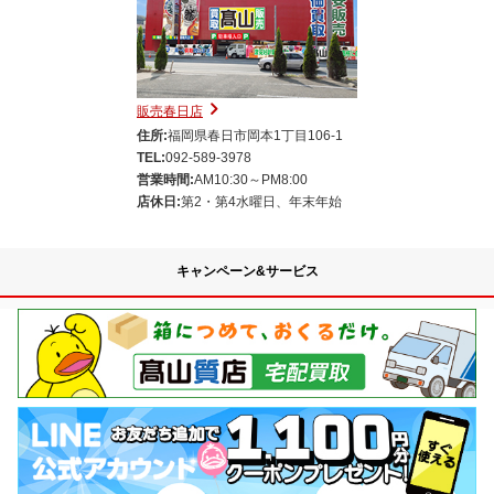
販売春日店
住所:
福岡県春日市岡本1丁目106-1
TEL:
092-589-3978
営業時間:
AM10:30～PM8:00
店休日:
第2・第4水曜日、年末年始
キャンペーン&サービス