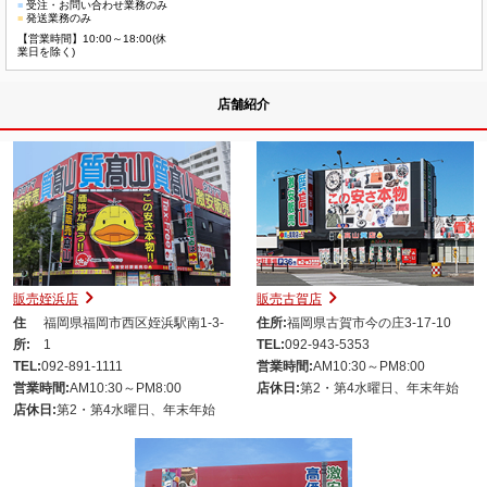
■
受注・お問い合わせ業務のみ
■
発送業務のみ
【営業時間】10:00～18:00(休
業日を除く)
店舗紹介
販売姪浜店
販売古賀店
住
福岡県福岡市西区姪浜駅南1-3-
住所:
福岡県古賀市今の庄3-17-10
所:
1
TEL:
092-943-5353
TEL:
092-891-1111
営業時間:
AM10:30～PM8:00
営業時間:
AM10:30～PM8:00
店休日:
第2・第4水曜日、年末年始
店休日:
第2・第4水曜日、年末年始