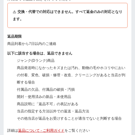
交換・代替での対応はできません。すべて返金のみの対応となり
ます。
返品期限
商品到着から7日以内のご連絡
以下に該当する場合は、返品できません
ジャンク(Dランク)商品
商品発送時になかったキズまたは汚れ、動物の毛やホコリやにおい
の付着、変色、破損・修理・改造、クリーニングがあると当店が判
断する場合
付属品の欠品、付属品の破損・汚損
開封・使用済みの新品・未使用品
商品説明に「返品不可」の表記がある
当店の指定する方法以外での返送・返品方法
その他当店が返品をお受けすることが適当でないと判断する場合
詳細は
返品について - ご利用ガイド
をご覧ください