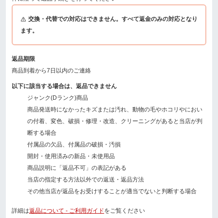
交換・代替での対応はできません。すべて返金のみの対応となり
ます。
返品期限
商品到着から7日以内のご連絡
以下に該当する場合は、返品できません
ジャンク(Dランク)商品
商品発送時になかったキズまたは汚れ、動物の毛やホコリやにおい
の付着、変色、破損・修理・改造、クリーニングがあると当店が判
断する場合
付属品の欠品、付属品の破損・汚損
開封・使用済みの新品・未使用品
商品説明に「返品不可」の表記がある
当店の指定する方法以外での返送・返品方法
その他当店が返品をお受けすることが適当でないと判断する場合
詳細は
返品について - ご利用ガイド
をご覧ください