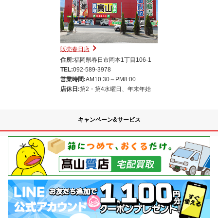
販売春日店
住所:
福岡県春日市岡本1丁目106-1
TEL:
092-589-3978
営業時間:
AM10:30～PM8:00
店休日:
第2・第4水曜日、年末年始
キャンペーン&サービス