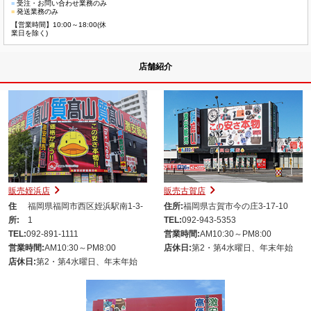
■
受注・お問い合わせ業務のみ
■
発送業務のみ
【営業時間】10:00～18:00(休
業日を除く)
店舗紹介
販売姪浜店
販売古賀店
住
福岡県福岡市西区姪浜駅南1-3-
住所:
福岡県古賀市今の庄3-17-10
所:
1
TEL:
092-943-5353
TEL:
092-891-1111
営業時間:
AM10:30～PM8:00
営業時間:
AM10:30～PM8:00
店休日:
第2・第4水曜日、年末年始
店休日:
第2・第4水曜日、年末年始