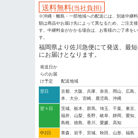
送料無料
(当社負担)
※沖縄・離島・一部地域への配送には、別途中継料
額は商品やお届け先によって異なるため、ご注文後
す。中継料金がかかる場合は、お客様のご了承をい
す。
福岡県より佐川急便にて発送、最短
にお届けとなります。
発送日か
らのお届
け予定
配送地域
翌日
京都、大阪、兵庫、奈良、岡山、広島
本、大分、宮崎、鹿児島、沖縄
翌々日
茨城、栃木、群馬、埼玉、千葉、東京
福井、山梨、長野、岐阜、静岡、愛知
島根、徳島、香川、愛媛、高知
中2日
青森、岩手、宮城、秋田、山形、福島