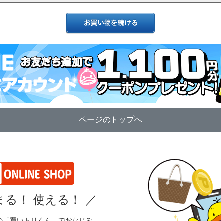
ページのトップへ
る！ 使える！
／
の「買いトリくん」でおなじみ、