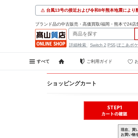
台風13号の接近および令和8年熊本地震により
ブランド品の中古販売・高価買取/福岡・熊本で24店
|
/
/
詳細検索
Switch 2
PS5
ぽこあポ
ご利用ガイド
すべて
ショッピングカート
現在、買
お買い物