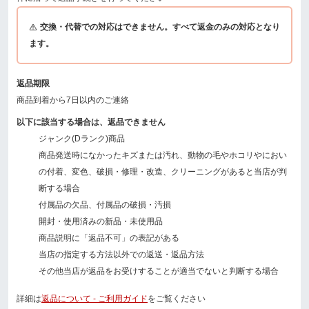
交換・代替での対応はできません。すべて返金のみの対応となり
ます。
返品期限
商品到着から7日以内のご連絡
以下に該当する場合は、返品できません
ジャンク(Dランク)商品
商品発送時になかったキズまたは汚れ、動物の毛やホコリやにおい
の付着、変色、破損・修理・改造、クリーニングがあると当店が判
断する場合
付属品の欠品、付属品の破損・汚損
開封・使用済みの新品・未使用品
商品説明に「返品不可」の表記がある
当店の指定する方法以外での返送・返品方法
その他当店が返品をお受けすることが適当でないと判断する場合
詳細は
返品について - ご利用ガイド
をご覧ください