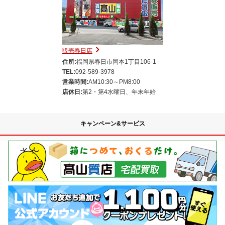
販売春日店
住所:
福岡県春日市岡本1丁目106-1
TEL:
092-589-3978
営業時間:
AM10:30～PM8:00
店休日:
第2・第4水曜日、年末年始
キャンペーン&サービス