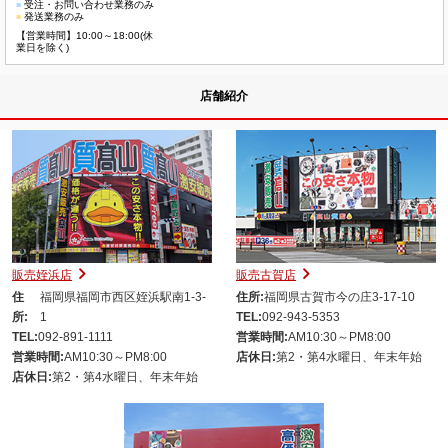
■
受注・お問い合わせ業務のみ
■
発送業務のみ
【営業時間】10:00～18:00(休
業日を除く)
店舗紹介
販売姪浜店
販売古賀店
住
福岡県福岡市西区姪浜駅南1-3-
住所:
福岡県古賀市今の庄3-17-10
所:
1
TEL:
092-943-5353
TEL:
092-891-1111
営業時間:
AM10:30～PM8:00
営業時間:
AM10:30～PM8:00
店休日:
第2・第4水曜日、年末年始
店休日:
第2・第4水曜日、年末年始