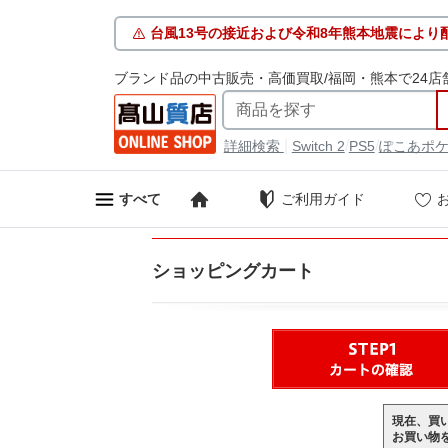
台風13号の接近および令和8年熊本地震により
ブランド品の中古販売・高価買取/福岡・熊本で24店
|
/
/
詳細検索
Switch 2
PS5
ぽこあポ
ご利用ガイド
すべて
ショッピングカート
現在、買
お買い物