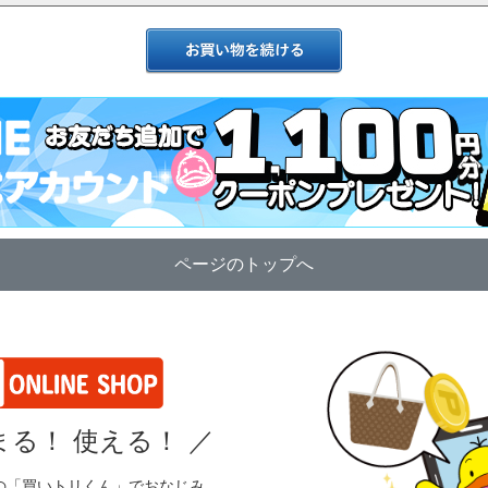
ページのトップへ
る！ 使える！
／
の「買いトリくん」でおなじみ、