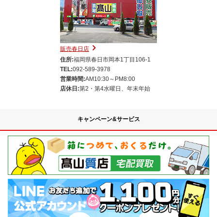
販売春日店
住所:
福岡県春日市岡本1丁目106-1
TEL:
092-589-3978
営業時間:
AM10:30～PM8:00
店休日:
第2・第4水曜日、年末年始
キャンペーン&サービス