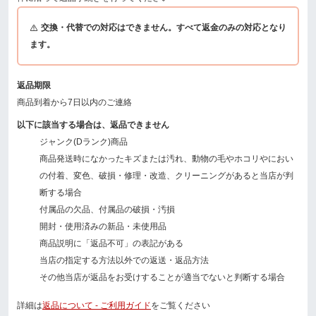
交換・代替での対応はできません。すべて返金のみの対応となり
ます。
返品期限
商品到着から7日以内のご連絡
以下に該当する場合は、返品できません
ジャンク(Dランク)商品
商品発送時になかったキズまたは汚れ、動物の毛やホコリやにおい
の付着、変色、破損・修理・改造、クリーニングがあると当店が判
断する場合
付属品の欠品、付属品の破損・汚損
開封・使用済みの新品・未使用品
商品説明に「返品不可」の表記がある
当店の指定する方法以外での返送・返品方法
その他当店が返品をお受けすることが適当でないと判断する場合
詳細は
返品について - ご利用ガイド
をご覧ください