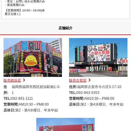
■
受注・お問い合わせ業務のみ
■
発送業務のみ
【営業時間】10:00～18:00(休
業日を除く)
店舗紹介
販売姪浜店
販売古賀店
住
福岡県福岡市西区姪浜駅南1-3-
住所:
福岡県古賀市今の庄3-17-10
所:
1
TEL:
092-943-5353
TEL:
092-891-1111
営業時間:
AM10:30～PM8:00
営業時間:
AM10:30～PM8:00
店休日:
第2・第4水曜日、年末年始
店休日:
第2・第4水曜日、年末年始