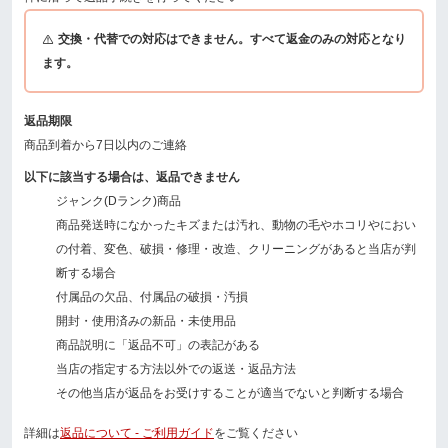
交換・代替での対応はできません。すべて返金のみの対応となり
ます。
返品期限
商品到着から7日以内のご連絡
以下に該当する場合は、返品できません
ジャンク(Dランク)商品
商品発送時になかったキズまたは汚れ、動物の毛やホコリやにおい
の付着、変色、破損・修理・改造、クリーニングがあると当店が判
断する場合
付属品の欠品、付属品の破損・汚損
開封・使用済みの新品・未使用品
商品説明に「返品不可」の表記がある
当店の指定する方法以外での返送・返品方法
その他当店が返品をお受けすることが適当でないと判断する場合
詳細は
返品について - ご利用ガイド
をご覧ください