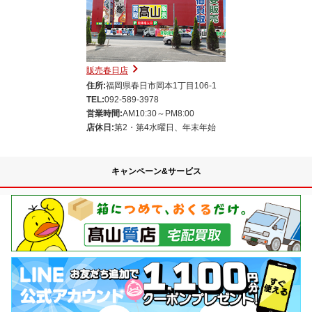
販売春日店
住所:
福岡県春日市岡本1丁目106-1
TEL:
092-589-3978
営業時間:
AM10:30～PM8:00
店休日:
第2・第4水曜日、年末年始
キャンペーン&サービス