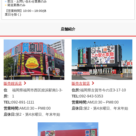
■
受注・お問い合わせ業務のみ
■
発送業務のみ
【営業時間】10:00～18:00(休
業日を除く)
店舗紹介
販売姪浜店
販売古賀店
住
福岡県福岡市西区姪浜駅南1-3-
住所:
福岡県古賀市今の庄3-17-10
所:
1
TEL:
092-943-5353
TEL:
092-891-1111
営業時間:
AM10:30～PM8:00
営業時間:
AM10:30～PM8:00
店休日:
第2・第4水曜日、年末年始
店休日:
第2・第4水曜日、年末年始