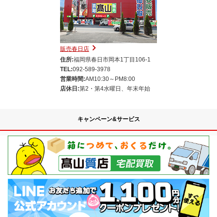
販売春日店
住所:
福岡県春日市岡本1丁目106-1
TEL:
092-589-3978
営業時間:
AM10:30～PM8:00
店休日:
第2・第4水曜日、年末年始
キャンペーン&サービス