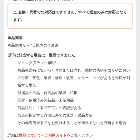
交換・代替での対応はできません。すべて返金のみの対応となり
ます。
返品期限
商品到着から7日以内のご連絡
以下に該当する場合は、返品できません
ジャンク(Dランク)商品
商品発送時になかったキズまたは汚れ、動物の毛やホコリやにおい
の付着、変色、破損・修理・改造、クリーニングがあると当店が判
断する場合
付属品の欠品、付属品の破損・汚損
開封・使用済みの新品・未使用品
商品説明に「返品不可」の表記がある
当店の指定する方法以外での返送・返品方法
その他当店が返品をお受けすることが適当でないと判断する場合
詳細は
返品について - ご利用ガイド
をご覧ください