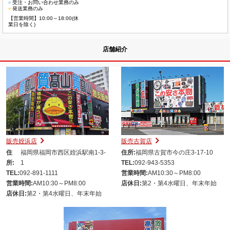
■
受注・お問い合わせ業務のみ
■
発送業務のみ
【営業時間】10:00～18:00(休
業日を除く)
店舗紹介
販売姪浜店
販売古賀店
住
福岡県福岡市西区姪浜駅南1-3-
住所:
福岡県古賀市今の庄3-17-10
所:
1
TEL:
092-943-5353
TEL:
092-891-1111
営業時間:
AM10:30～PM8:00
営業時間:
AM10:30～PM8:00
店休日:
第2・第4水曜日、年末年始
店休日:
第2・第4水曜日、年末年始