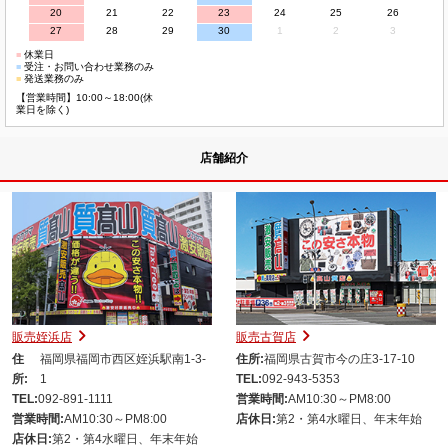
20
21
22
23
24
25
26
27
28
29
30
1
2
3
■
休業日
■
受注・お問い合わせ業務のみ
■
発送業務のみ
【営業時間】10:00～18:00(休
業日を除く)
店舗紹介
販売姪浜店
販売古賀店
住
福岡県福岡市西区姪浜駅南1-3-
住所:
福岡県古賀市今の庄3-17-10
所:
1
TEL:
092-943-5353
TEL:
092-891-1111
営業時間:
AM10:30～PM8:00
営業時間:
AM10:30～PM8:00
店休日:
第2・第4水曜日、年末年始
店休日:
第2・第4水曜日、年末年始