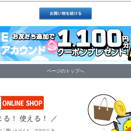
ページのトップへ
る！ 使える！
／
の「買いトリくん」でおなじみ、