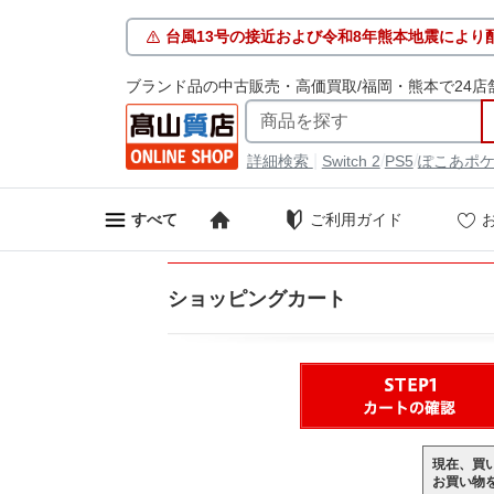
台風13号の接近および令和8年熊本地震により
ブランド品の中古販売・高価買取/福岡・熊本で24店
|
/
/
詳細検索
Switch 2
PS5
ぽこあポ
ご利用ガイド
すべて
ショッピングカート
現在、買
お買い物