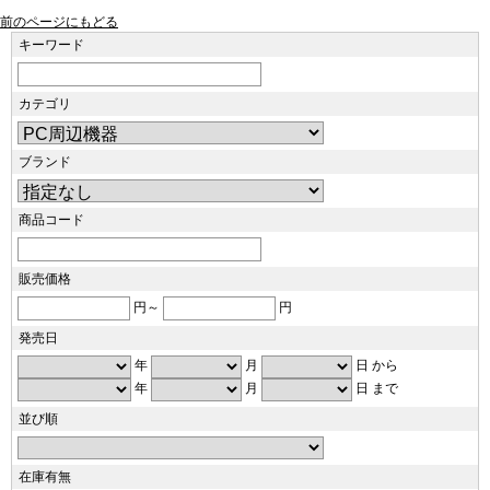
前のページにもどる
キーワード
カテゴリ
ブランド
商品コード
販売価格
円～
円
発売日
年
月
日 から
年
月
日 まで
並び順
在庫有無