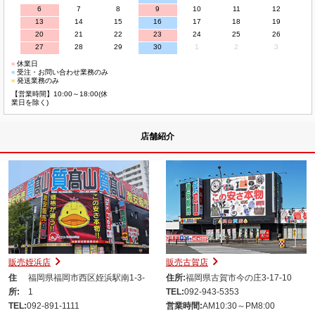
6
7
8
9
10
11
12
13
14
15
16
17
18
19
20
21
22
23
24
25
26
27
28
29
30
1
2
3
■
休業日
■
受注・お問い合わせ業務のみ
■
発送業務のみ
【営業時間】10:00～18:00(休
業日を除く)
店舗紹介
販売姪浜店
販売古賀店
住
福岡県福岡市西区姪浜駅南1-3-
住所:
福岡県古賀市今の庄3-17-10
所:
1
TEL:
092-943-5353
TEL:
092-891-1111
営業時間:
AM10:30～PM8:00