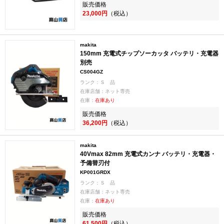
販売価格
23,000円
（税込）
makita
150mm 充電式チップソーカッタ バッテリ・充電器
別売
CS004GZ
ランク：Ｓ 品
在庫店舗：ネット専売
在庫：
在庫あり
販売価格
36,200円
（税込）
makita
40Vmax 82mm 充電式カンナ バッテリ・充電器・
予備替刃付
KP001GRDX
ランク：Ｓ 品
在庫店舗：ネット専売
在庫：
在庫あり
販売価格
61,500円
（税込）