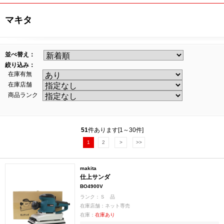
マキタ
並べ替え：
絞り込み：
在庫有無
在庫店舗
商品ランク
51
件あります[1～30件]
1
2
>
>>
makita
仕上サンダ
BO4900V
ランク：Ｓ 品
在庫店舗：ネット専売
在庫：
在庫あり