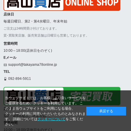
店休日
毎週日曜日、第2・第4水曜日、年末年始
ご注文は24時間受け付けております。
質･買取実店舗、販売実店舗は日曜日も営業しております。
営業時間
10:00～18:00(店休日をのぞく)
Eメール
support@takayama78online.jp
TEL
092-894-5911
当ウェブサイトでは、お客様により良いサービスを
ご提供するため、クッキーを利用しています。 こ
のまま当ウェブサイトをご利用になる場合、
店休日
承諾する
クッキーの利用に同意いただいたものとみなされま
第2・第4水曜日、年末年始
す。 詳細については
クッキーについて
をご覧くだ
営業時間
さい。
10:00～18:00(店休日をのぞく)