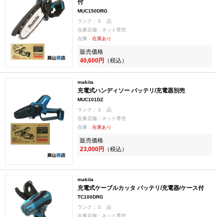
付
MUC150DRG
ランク：Ｓ 品
在庫店舗：ネット専売
在庫：
在庫あり
販売価格
40,600円
（税込）
makita
充電式ハンディソー バッテリ/充電器別売
MUC101DZ
ランク：Ｓ 品
在庫店舗：ネット専売
在庫：
在庫あり
販売価格
23,000円
（税込）
makita
充電式ケーブルカッタ バッテリ/充電器/ケース付
TC100DRG
ランク：Ｓ 品
在庫店舗：ネット専売