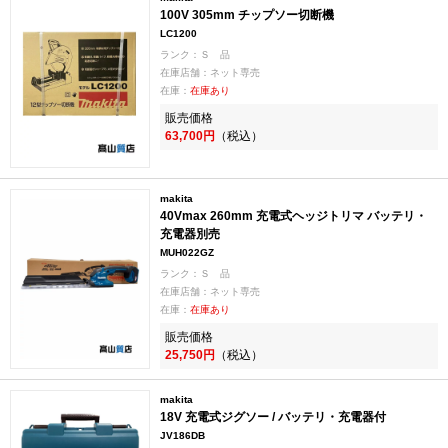
100V 305mm チップソー切断機
LC1200
ランク：Ｓ 品
在庫店舗：ネット専売
在庫：
在庫あり
販売価格
63,700円
（税込）
makita
40Vmax 260mm 充電式ヘッジトリマ バッテリ・
充電器別売
MUH022GZ
ランク：Ｓ 品
在庫店舗：ネット専売
在庫：
在庫あり
販売価格
25,750円
（税込）
makita
18V 充電式ジグソー / バッテリ・充電器付
JV186DB