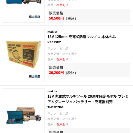
在庫：
在庫あり
販売価格
50,500円
（税込）
makita
18V 125mm 充電式防塵マルノコ 本体のみ
KS515DZ
ランク：Ｓ 品
在庫店舗：ネット専売
在庫：
在庫あり
販売価格
36,200円
（税込）
makita
18V 充電式マルチツール 20周年限定モデル プレミ
アムグレージュ バッテリー・充電器別売
TM52DZPG
ランク：Ｓ 品
在庫店舗：ネット専売
在庫：
在庫あり
販売価格