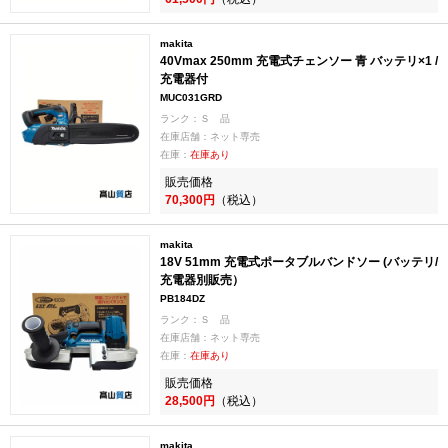
makita
40Vmax 250mm 充電式チェンソー 青 バッテリ×1 /
充電器付
MUC031GRD
ランク：Ｓ 品
在庫店舗：ネット専売
在庫：
在庫あり
販売価格
70,300円
（税込）
makita
18V 51mm 充電式ポータブルバンドソー (バッテリ/
充電器別販売）
PB184DZ
ランク：Ｓ 品
在庫店舗：ネット専売
在庫：
在庫あり
販売価格
28,500円
（税込）
makita