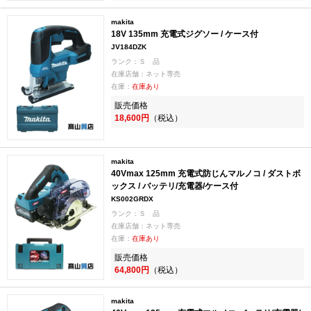
makita
18V 135mm 充電式ジグソー / ケース付
JV184DZK
ランク：Ｓ 品
在庫店舗：ネット専売
在庫：
在庫あり
販売価格
18,600円
（税込）
makita
40Vmax 125mm 充電式防じんマルノコ / ダストボ
ックス / バッテリ/充電器/ケース付
KS002GRDX
ランク：Ｓ 品
在庫店舗：ネット専売
在庫：
在庫あり
販売価格
64,800円
（税込）
makita