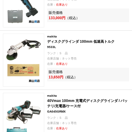
在庫：
在庫あり
販売価格
133,000円
（税込）
makita
ディスクグラインダ 100mm 低速高トルク
9533L
ランク：Ｓ 品
在庫店舗：ネット専売
在庫：
在庫あり
販売価格
13,650円
（税込）
makita
40Vmax 100mm 充電式ディスクグラインダ / バッ
テリ/充電器/ケース付
GA045GRMX
ランク：Ｓ 品
在庫店舗：ネット専売
在庫：
在庫あり