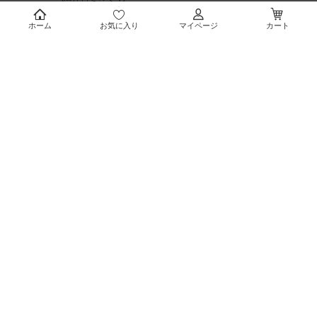
Eメール
ホーム
お気に入り
マイページ
カート
takuhai@takayama78online.jp
TEL
092-707-5311
福岡県公安委員会許可
第909990030044号
Copyright © 1916
- 2026 TAKAYAMA.CO.,LTD. ALL RIGHTS RESERVED.
表示:
スマートフォン
｜
パソコン