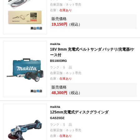
在庫店舗：ネット専売
在庫：
在庫あり
販売価格
19,150円
（税込）
makita
18V 9mm 充電式ベルトサンダ バッテリ/充電器/ケ
ース付
BS180DRG
ランク：Ｓ 品
在庫店舗：ネット専売
在庫：
在庫あり
販売価格
48,300円
（税込）
makita
125mm充電式ディスクグラインダ
GA520DZ
ランク：Ｓ 品
在庫店舗：ネット専売
在庫：
在庫あり