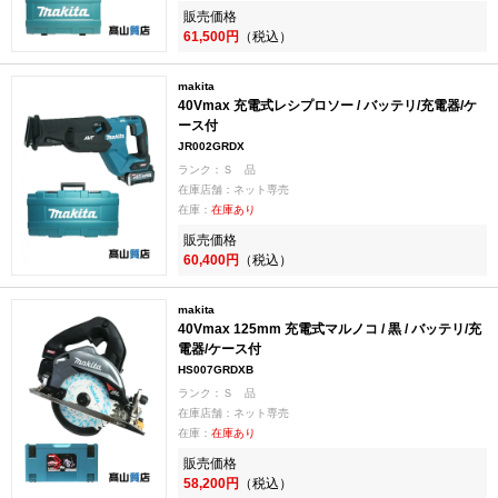
販売価格
61,500円
（税込）
makita
40Vmax 充電式レシプロソー / バッテリ/充電器/ケ
ース付
JR002GRDX
ランク：Ｓ 品
在庫店舗：ネット専売
在庫：
在庫あり
販売価格
60,400円
（税込）
makita
40Vmax 125mm 充電式マルノコ / 黒 / バッテリ/充
電器/ケース付
HS007GRDXB
ランク：Ｓ 品
在庫店舗：ネット専売
在庫：
在庫あり
販売価格
58,200円
（税込）