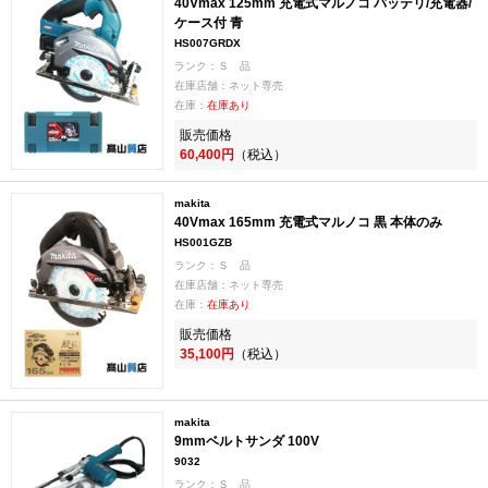
40Vmax 125mm 充電式マルノコ バッテリ/充電器/
ケース付 青
HS007GRDX
ランク：Ｓ 品
在庫店舗：ネット専売
在庫：
在庫あり
販売価格
60,400円
（税込）
makita
40Vmax 165mm 充電式マルノコ 黒 本体のみ
HS001GZB
ランク：Ｓ 品
在庫店舗：ネット専売
在庫：
在庫あり
販売価格
35,100円
（税込）
makita
9mmベルトサンダ 100V
9032
ランク：Ｓ 品