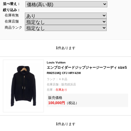
並べ替え：
絞り込み：
在庫有無
在庫店舗
商品ランク
1
件あります
Louis Vuitton
エンブロイダードジップジャージーフーディ sizeS
RM251MQ CFJ HRY42W
ランク：ＡＢ品
在庫店舗：販売姪浜店
在庫：
在庫あり
販売価格
100,000円
（税込）
1
件あります