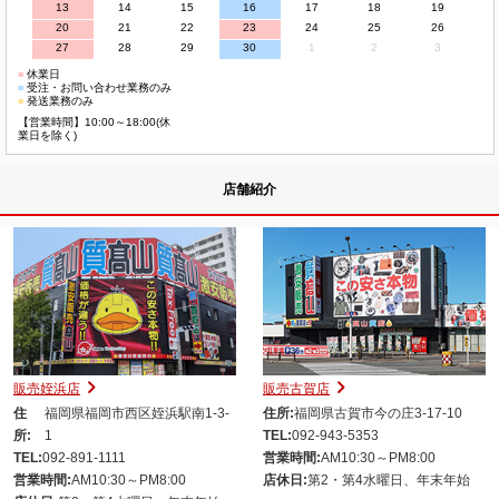
13
14
15
16
17
18
19
20
21
22
23
24
25
26
27
28
29
30
1
2
3
■
休業日
■
受注・お問い合わせ業務のみ
■
発送業務のみ
【営業時間】10:00～18:00(休
業日を除く)
店舗紹介
販売姪浜店
販売古賀店
住
福岡県福岡市西区姪浜駅南1-3-
住所:
福岡県古賀市今の庄3-17-10
所:
1
TEL:
092-943-5353
TEL:
092-891-1111
営業時間:
AM10:30～PM8:00
営業時間:
AM10:30～PM8:00
店休日:
第2・第4水曜日、年末年始