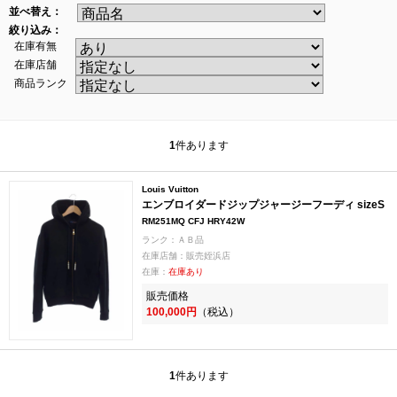
並べ替え：
絞り込み：
在庫有無
在庫店舗
商品ランク
1
件あります
Louis Vuitton
エンブロイダードジップジャージーフーディ sizeS
RM251MQ CFJ HRY42W
ランク：ＡＢ品
在庫店舗：販売姪浜店
在庫：
在庫あり
販売価格
100,000円
（税込）
1
件あります