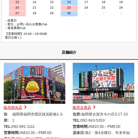
13
14
15
16
17
18
19
20
21
22
23
24
25
26
27
28
29
30
1
2
3
■
休業日
■
受注・お問い合わせ業務のみ
■
発送業務のみ
【営業時間】10:00～18:00(休
業日を除く)
店舗紹介
販売姪浜店
販売古賀店
住
福岡県福岡市西区姪浜駅南1-3-
住所:
福岡県古賀市今の庄3-17-10
所:
1
TEL:
092-943-5353
TEL:
092-891-1111
営業時間:
AM10:30～PM8:00
営業時間:
AM10:30～PM8:00
店休日:
第2・第4水曜日、年末年始