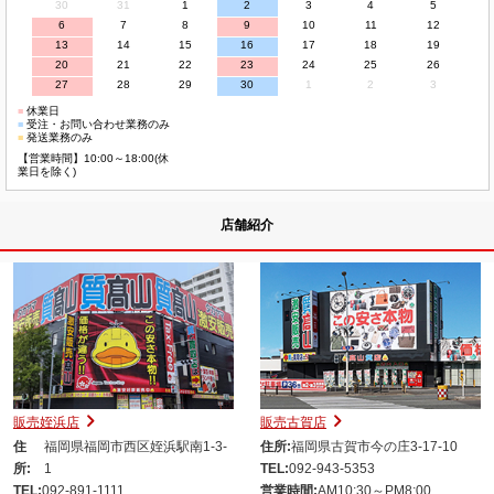
30
31
1
2
3
4
5
6
7
8
9
10
11
12
13
14
15
16
17
18
19
20
21
22
23
24
25
26
27
28
29
30
1
2
3
■
休業日
■
受注・お問い合わせ業務のみ
■
発送業務のみ
【営業時間】10:00～18:00(休
業日を除く)
店舗紹介
販売姪浜店
販売古賀店
住
福岡県福岡市西区姪浜駅南1-3-
住所:
福岡県古賀市今の庄3-17-10
所:
1
TEL:
092-943-5353
TEL:
092-891-1111
営業時間:
AM10:30～PM8:00