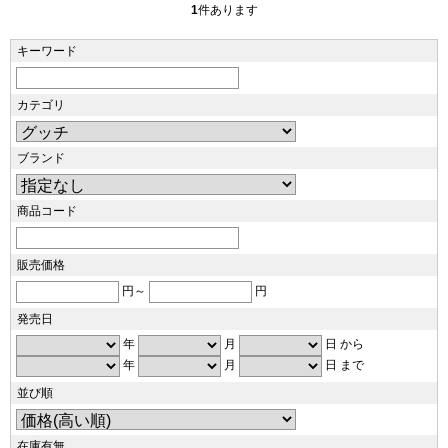
1
件あります
キーワード
カテゴリ
ブランド
商品コード
販売価格
円～
円
発売日
年
月
日 から
年
月
日 まで
並び順
在庫有無