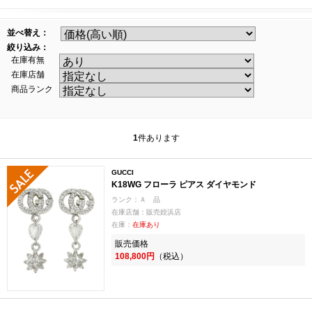
並べ替え：
絞り込み：
在庫有無
在庫店舗
商品ランク
1
件あります
GUCCI
K18WG フローラ ピアス ダイヤモンド
ランク：Ａ 品
在庫店舗：販売姪浜店
在庫：
在庫あり
販売価格
108,800円
（税込）