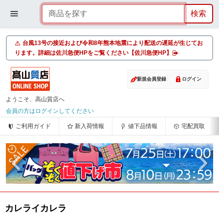
台風13号の接近および令和8年熊本地震により配送の遅延が生じてお
ります。詳細は佐川急便HPをご覧ください【佐川急便HP】
新規会員登録
ログイン
ようこそ、高山質店へ
会員の方はログインしてください
ご利用ガイド
新入荷情報
値下品情報
宅配買取
カレライカレラ