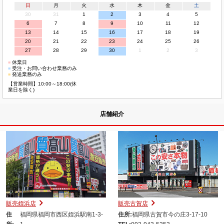
日
月
火
水
木
金
土
30
31
1
2
3
4
5
6
7
8
9
10
11
12
13
14
15
16
17
18
19
20
21
22
23
24
25
26
27
28
29
30
1
2
3
■
休業日
■
受注・お問い合わせ業務のみ
■
発送業務のみ
【営業時間】10:00～18:00(休
業日を除く)
店舗紹介
販売姪浜店
販売古賀店
住
福岡県福岡市西区姪浜駅南1-3-
住所:
福岡県古賀市今の庄3-17-10