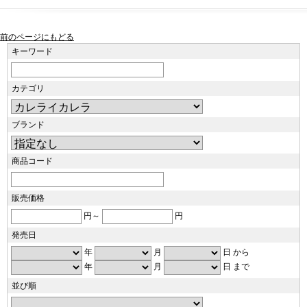
前のページにもどる
キーワード
カテゴリ
ブランド
商品コード
販売価格
円～
円
発売日
年
月
日 から
年
月
日 まで
並び順