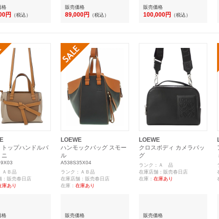
価格
販売価格
販売価格
000円
89,000円
100,000円
（税込）
（税込）
（税込）
E
LOEWE
LOEWE
 トップハンドルバ
ハンモックバッグ スモー
クロスボディ カメラバッ
ミニ
ル
グ
99X03
A538S35X04
ランク：Ａ 品
：ＡＢ品
ランク：ＡＢ品
在庫店舗：販売春日店
舗：販売春日店
在庫店舗：販売春日店
在庫：
在庫あり
在庫あり
在庫：
在庫あり
価格
販売価格
販売価格