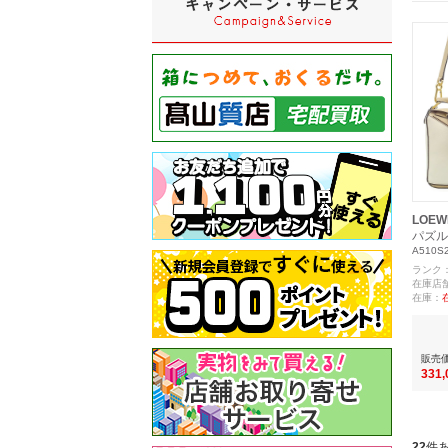
LOEW
パズル
A510S
ランク
在庫店
在庫：
販売
331
22
件