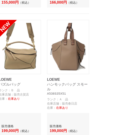
155,000円
166,000円
（税込）
（税込）
LOEWE
LOEWE
パズルバッグ
ハンモックバッグ スモー
ル
ランク：Ｂ 品
A538S35X51
在庫店舗：販売古賀店
在庫：
在庫あり
ランク：Ａ 品
在庫店舗：販売春日店
在庫：
在庫あり
販売価格
販売価格
199,000円
199,000円
（税込）
（税込）