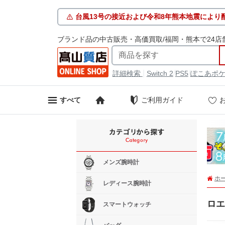
台風13号の接近および令和8年熊本地震により
ブランド品の中古販売・高価買取/福岡・熊本で24店
|
/
/
詳細検索
Switch 2
PS5
ぽこあポ
ご利用ガイド
すべて
メンズ腕時計
ホ
レディース腕時計
ロエ
スマートウォッチ