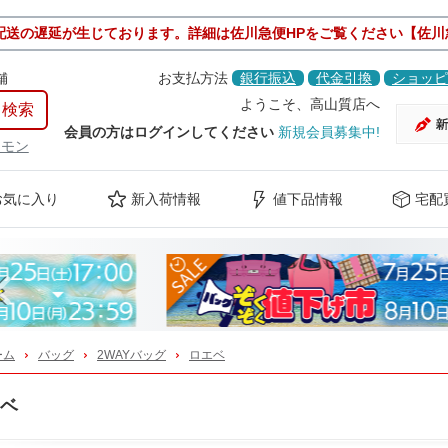
配送の遅延が生じております。詳細は佐川急便HPをご覧ください【佐川
舗
お支払方法
銀行振込
代金引換
ショッピ
ようこそ、高山質店へ
会員の方はログインしてください
新規会員募集中!
ケモン
お気に入り
新入荷情報
値下品情報
宅配
Previous
ーム
バッグ
2WAYバッグ
ロエベ
ベ