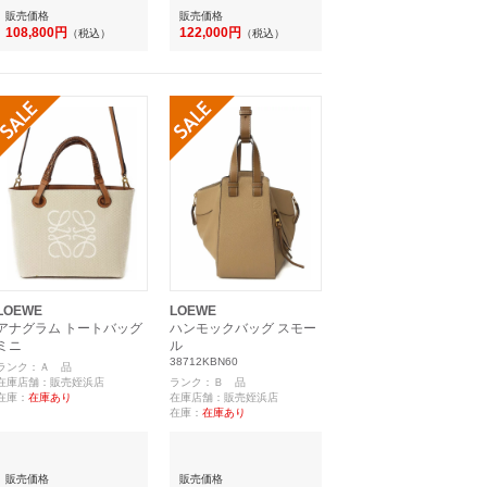
販売価格
販売価格
108,800円
122,000円
（税込）
（税込）
LOEWE
LOEWE
アナグラム トートバッグ
ハンモックバッグ スモー
ミニ
ル
38712KBN60
ランク：Ａ 品
在庫店舗：販売姪浜店
ランク：Ｂ 品
在庫：
在庫あり
在庫店舗：販売姪浜店
在庫：
在庫あり
販売価格
販売価格