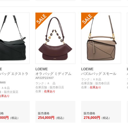
E
LOEWE
LOEWE
バッグ エクストラ
オラ バッグ ミディアム
パズルバッグ スモール
AP22P22X07
ランク：ＡＢ品
.M46
ランク：Ａ 品
在庫店舗：販売春日店
在庫店舗：販売春日店
在庫：
在庫あり
：ＡＢ品
在庫：
在庫あり
舗：販売古賀店
在庫あり
価格
販売価格
販売価格
,000円
254,000円
276,000円
（税込）
（税込）
（税込）