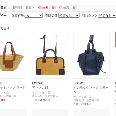
べ替え：
新着順
商品名
価格(安い順)
価格(高い順)
り込み：
在庫有無:
在庫店舗:
商品ランク:
あります
E
LOEWE
LOEWE
ットバッグ ラージ
アマソナ23
ハンモックバッグ スモー
ル
：ＡＢ品
ランク：Ｂ 品
舗：販売春日店
在庫店舗：販売古賀店
ランク：Ｂ 品
在庫あり
在庫：
在庫あり
在庫店舗：販売春日店
在庫：
在庫あり