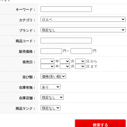
キーワード：
カテゴリ：
ブランド：
商品コード：
円～
円
販売価格：
年
月
日 から
発売日：
年
月
日 まで
並び順：
在庫有無：
在庫店舗：
商品ランク：