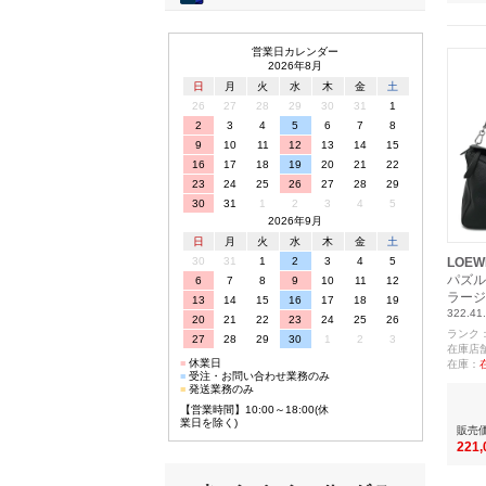
営業日カレンダー
2026年8月
日
月
火
水
木
金
土
26
27
28
29
30
31
1
2
3
4
5
6
7
8
9
10
11
12
13
14
15
16
17
18
19
20
21
22
23
24
25
26
27
28
29
30
31
1
2
3
4
5
2026年9月
日
月
火
水
木
金
土
30
31
1
2
3
4
5
LOEW
パズル
6
7
8
9
10
11
12
ラージ
13
14
15
16
17
18
19
322.41
20
21
22
23
24
25
26
ランク
27
28
29
30
1
2
3
在庫店
■
休業日
在庫：
■
受注・お問い合わせ業務のみ
■
発送業務のみ
【営業時間】10:00～18:00(休
業日を除く)
販売
221