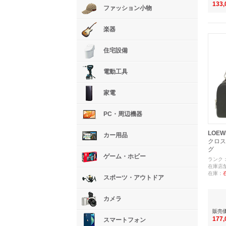
133
ファッション小物
楽器
住宅設備
電動工具
家電
PC・周辺機器
LOEW
カー用品
クロス
グ
ゲーム・ホビー
ランク
在庫店
在庫：
スポーツ・アウトドア
カメラ
販売
177
スマートフォン