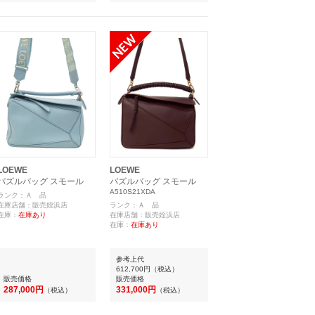
LOEWE
LOEWE
パズルバッグ スモール
パズルバッグ スモール
A510S21XDA
ランク：Ａ 品
在庫店舗：販売姪浜店
ランク：Ａ 品
在庫：
在庫あり
在庫店舗：販売姪浜店
在庫：
在庫あり
参考上代
612,700円
（税込）
販売価格
販売価格
287,000円
331,000円
（税込）
（税込）