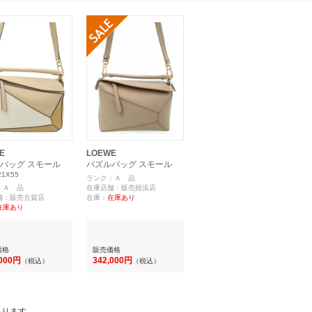
E
LOEWE
バッグ スモール
パズルバッグ スモール
21X55
ランク：Ａ 品
：Ａ 品
在庫店舗：販売姪浜店
舗：販売古賀店
在庫：
在庫あり
在庫あり
価格
販売価格
,000円
342,000円
（税込）
（税込）
あります