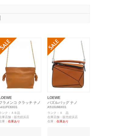
LOEWE
LOEWE
フラメンコ クラッチ ナノ
パズルバッグ ナノ
A411FC6X01
A510U98X01
ランク：ＡＢ品
ランク：Ａ 品
在庫店舗：販売姪浜店
在庫店舗：販売姪浜店
在庫：
在庫あり
在庫：
在庫あり