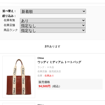
並べ替え：
絞り込み：
在庫有無
在庫店舗
商品ランク
2
件あります
Chloe
ウッディ ミディアム トートバッグ
ランク：ＡＢ品
在庫店舗：販売姪浜店
在庫：
在庫あり
販売価格
94,500円
（税込）