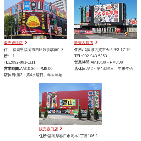
販売姪浜店
販売古賀店
住
福岡県福岡市西区姪浜駅南1-3-
住所:
福岡県古賀市今の庄3-17-10
所:
1
TEL:
092-943-5353
TEL:
092-891-1111
営業時間:
AM10:30～PM8:00
営業時間:
AM10:30～PM8:00
店休日:
第2・第4水曜日、年末年始
店休日:
第2・第4水曜日、年末年始
販売春日店
住所:
福岡県春日市岡本1丁目106-1