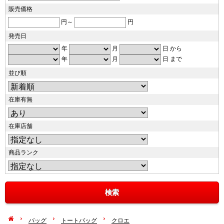
販売価格
円～
円
発売日
年
月
日 から
年
月
日 まで
並び順
在庫有無
在庫店舗
商品ランク
バッグ
トートバッグ
クロエ