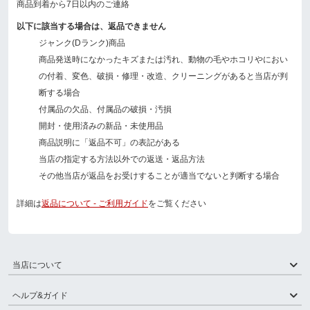
商品到着から7日以内のご連絡
以下に該当する場合は、返品できません
ジャンク(Dランク)商品
商品発送時になかったキズまたは汚れ、動物の毛やホコリやにおい
の付着、変色、破損・修理・改造、クリーニングがあると当店が判
断する場合
付属品の欠品、付属品の破損・汚損
開封・使用済みの新品・未使用品
商品説明に「返品不可」の表記がある
当店の指定する方法以外での返送・返品方法
その他当店が返品をお受けすることが適当でないと判断する場合
詳細は
返品について - ご利用ガイド
をご覧ください
当店について
ヘルプ&ガイド