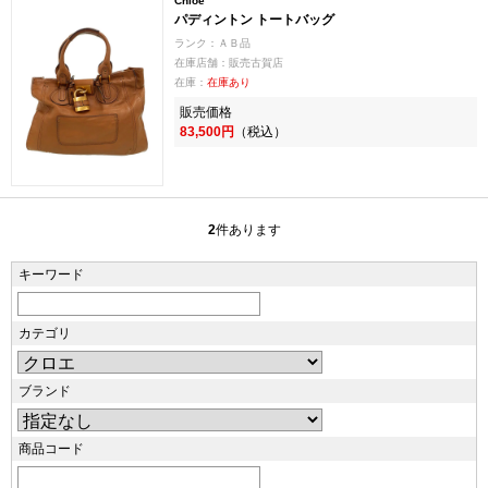
Chloe
パディントン トートバッグ
ランク：ＡＢ品
在庫店舗：販売古賀店
在庫：
在庫あり
販売価格
83,500円
（税込）
2
件あります
キーワード
カテゴリ
ブランド
商品コード