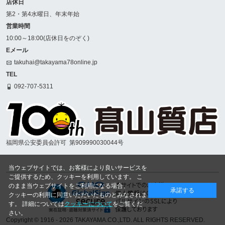
店休日
第2・第4水曜日、年末年始
営業時間
10:00～18:00(店休日をのぞく)
Eメール
takuhai@takayama78online.jp
TEL
092-707-5311
福岡県公安委員会許可
第909990030044号
当ウェブサイトでは、お客様により良いサービスを
ご提供するため、クッキーを利用しています。 こ
のまま当ウェブサイトをご利用になる場合、
承諾する
クッキーの利用に同意いただいたものとみなされま
す。 詳細については
クッキーについて
をご覧くだ
さい。
Copyright © 1916
- 2026 TAKAYAMA.CO.,LTD. ALL RIGHTS RESERVED.