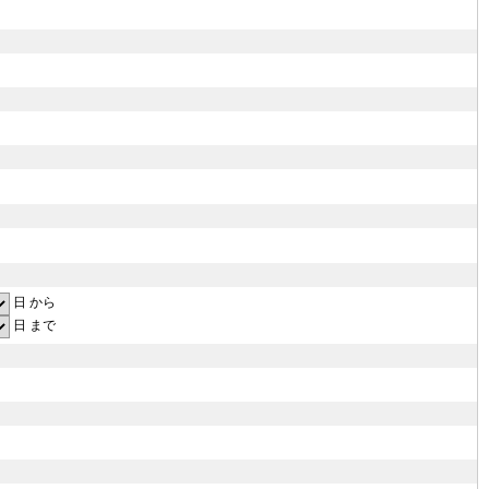
日 から
日 まで