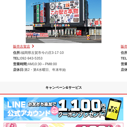
販売古賀店
販
住所:
福岡県古賀市今の庄3-17-10
住所
TEL:
092-943-5353
TEL
営業時間:
AM10:30～PM8:00
営業
店休日:
第2・第4水曜日、年末年始
店休
キャンペーン&サービス