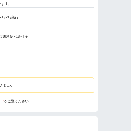
けます。
PayPay銀行
佐川急便 代金引換
きません
イド
をご覧ください