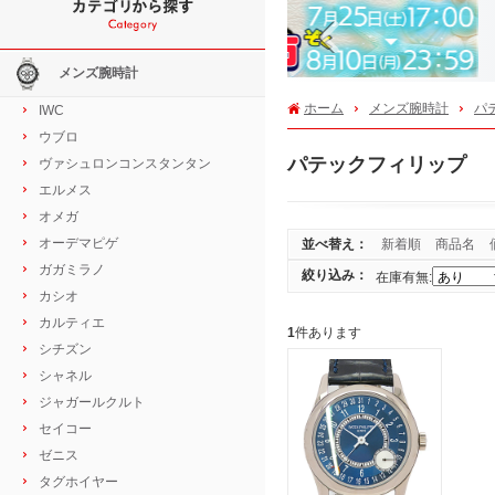
Previous
メンズ腕時計
ホーム
メンズ腕時計
パ
IWC
ウブロ
パテックフィリップ
ヴァシュロンコンスタンタン
エルメス
オメガ
オーデマピゲ
並べ替え：
新着順
商品名
ガガミラノ
絞り込み：
在庫有無:
カシオ
カルティエ
1
件あります
シチズン
シャネル
ジャガールクルト
セイコー
ゼニス
タグホイヤー