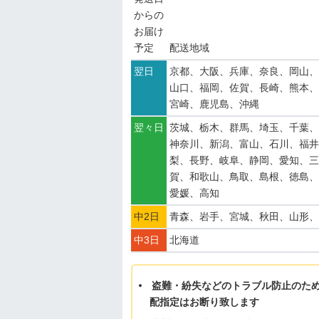
からの
お届け
予定
配送地域
翌日
京都、大阪、兵庫、奈良、岡山、
山口、福岡、佐賀、長崎、熊本、
宮崎、鹿児島、沖縄
翌々日
茨城、栃木、群馬、埼玉、千葉、
神奈川、新潟、富山、石川、福井
梨、長野、岐阜、静岡、愛知、三
賀、和歌山、鳥取、島根、徳島、
愛媛、高知
中2日
青森、岩手、宮城、秋田、山形、
中3日
北海道
盗難・紛失などのトラブル防止のた
配指定はお断り致します