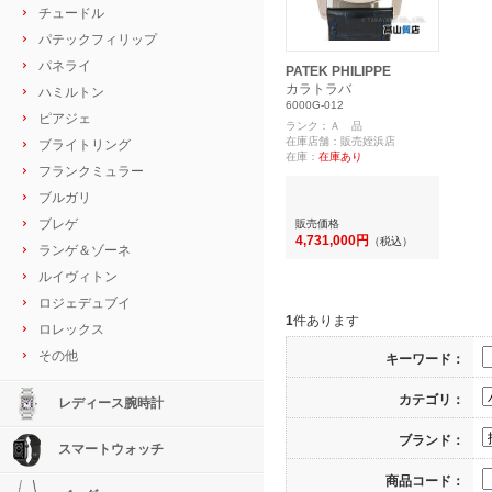
チュードル
パテックフィリップ
パネライ
PATEK PHILIPPE
カラトラバ
ハミルトン
6000G-012
ピアジェ
ランク：Ａ 品
在庫店舗：販売姪浜店
ブライトリング
在庫：
在庫あり
フランクミュラー
ブルガリ
ブレゲ
販売価格
4,731,000円
（税込）
ランゲ＆ゾーネ
ルイヴィトン
ロジェデュブイ
1
件あります
ロレックス
その他
キーワード：
カテゴリ：
レディース腕時計
ブランド：
スマートウォッチ
商品コード：