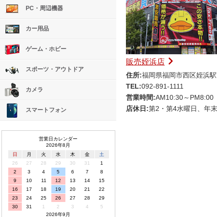
PC・周辺機器
カー用品
ゲーム・ホビー
販売姪浜店
スポーツ・アウトドア
住所:
福岡県福岡市西区姪浜駅南1
TEL:
092-891-1111
カメラ
営業時間:
AM10:30～PM8:00
店休日:
第2・第4水曜日、年
スマートフォン
営業日カレンダー
2026年8月
日
月
火
水
木
金
土
26
27
28
29
30
31
1
2
3
4
5
6
7
8
9
10
11
12
13
14
15
16
17
18
19
20
21
22
23
24
25
26
27
28
29
30
31
1
2
3
4
5
2026年9月