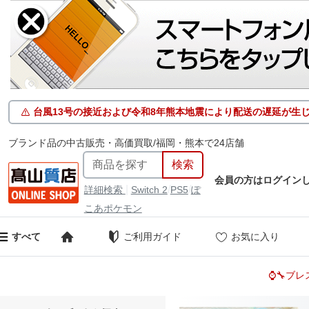
台風13号の接近および令和8年熊本地震により配送の遅延が生
ブランド品の中古販売・高価買取/福岡・熊本で24店舗
会員の方はログイン
|
/
/
詳細検索
Switch 2
PS5
ぽ
こあポケモン
ご利用ガイド
お気に入り
すべて
⌚🔧ブ