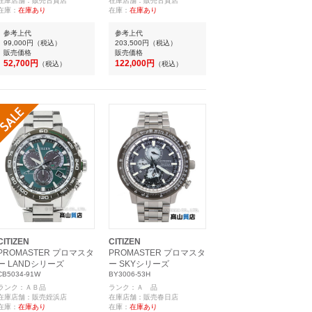
在庫店舗：販売古賀店
在庫店舗：販売古賀店
在庫：
在庫あり
在庫：
在庫あり
参考上代
参考上代
99,000円
（税込）
203,500円
（税込）
販売価格
販売価格
52,700円
122,000円
（税込）
（税込）
CITIZEN
CITIZEN
PROMASTER プロマスタ
PROMASTER プロマスタ
ー LANDシリーズ
ー SKYシリーズ
CB5034-91W
BY3006-53H
ランク：ＡＢ品
ランク：Ａ 品
在庫店舗：販売姪浜店
在庫店舗：販売春日店
在庫：
在庫あり
在庫：
在庫あり