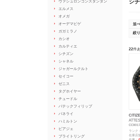
シチ
ヴァシュロンコンスタンタン
エルメス
オメガ
オーデマピゲ
並
ガガミラノ
絞
カシオ
カルティエ
22
件
シチズン
シャネル
ジャガールクルト
セイコー
ゼニス
タグホイヤー
チュードル
パテックフィリップ
パネライ
CITIZ
ATTE
ハミルトン
CC901
ピアジェ
ランク
在庫店
ブライトリング
在庫：