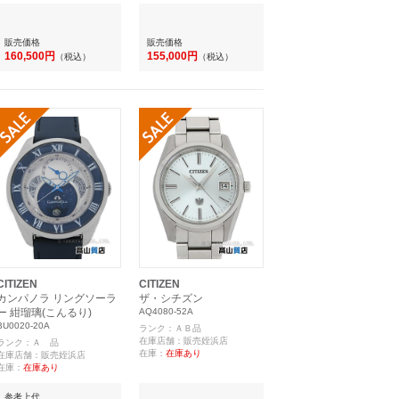
販売価格
販売価格
160,500円
155,000円
（税込）
（税込）
CITIZEN
CITIZEN
カンパノラ リングソーラ
ザ・シチズン
ー 紺瑠璃(こんるり)
AQ4080-52A
BU0020-20A
ランク：ＡＢ品
在庫店舗：販売姪浜店
ランク：Ａ 品
在庫：
在庫あり
在庫店舗：販売姪浜店
在庫：
在庫あり
参考上代