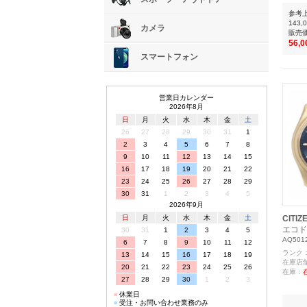
参考
143,
カメラ
販売
56,
スマートフォン
営業日カレンダー
2026年8月
日
月
火
水
木
金
土
26
27
28
29
30
31
1
2
3
4
5
6
7
8
9
10
11
12
13
14
15
16
17
18
19
20
21
22
23
24
25
26
27
28
29
30
31
1
2
3
4
5
2026年9月
日
月
火
水
木
金
土
CITIZ
エコド
30
31
1
2
3
4
5
AQ5012
6
7
8
9
10
11
12
ランク
13
14
15
16
17
18
19
在庫店
20
21
22
23
24
25
26
在庫：
27
28
29
30
1
2
3
■
休業日
■
受注・お問い合わせ業務のみ