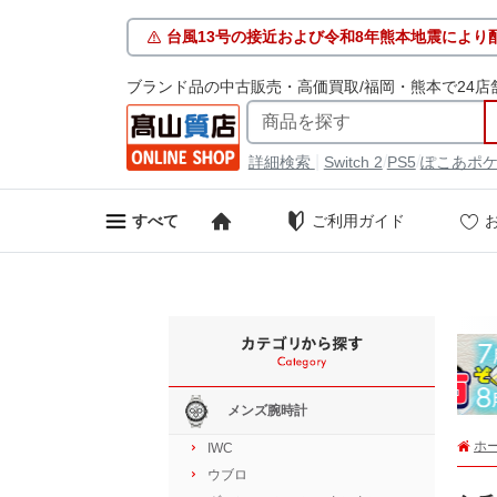
台風13号の接近および令和8年熊本地震により
ブランド品の中古販売・高価買取/福岡・熊本で24店
|
/
/
詳細検索
Switch 2
PS5
ぽこあポ
ご利用ガイド
すべて
メンズ腕時計
ホ
IWC
ウブロ