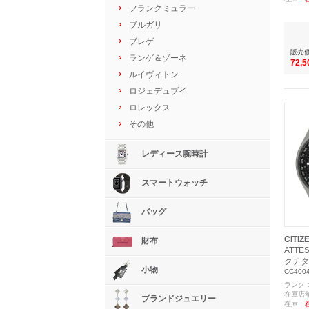
フランクミュラー
ブルガリ
ブレゲ
販売
ランゲ＆ゾーネ
72,
ルイヴィトン
ロジェデュブイ
ロレックス
その他
レディース腕時計
スマートウォッチ
バッグ
CITIZ
財布
ATTE
クチタ
小物
CC4004
ランク
在庫店
ブランドジュエリー
在庫：