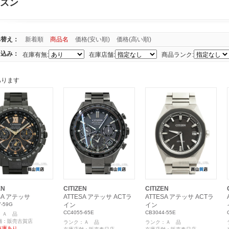
ズン
べ替え：
新着順
商品名
価格(安い順)
価格(高い順)
り込み：
在庫有無:
在庫店舗:
商品ランク:
あります
EN
CITIZEN
CITIZEN
SA アテッサ
ATTESA アテッサ ACTラ
ATTESA アテッサ ACTラ
7-59G
イン
イン
CC4055-65E
CB3044-55E
：Ａ 品
舗：販売古賀店
ランク：Ａ 品
ランク：Ａ 品
在庫あり