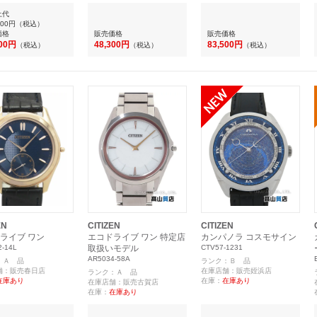
上代
000円
（税込）
価格
販売価格
販売価格
000円
48,300円
83,500円
（税込）
（税込）
（税込）
EN
CITIZEN
CITIZEN
ライブ ワン
エコドライブ ワン 特定店
カンパノラ コスモサイン
-14L
取扱いモデル
CTV57-1231
AR5034-58A
：Ａ 品
ランク：Ｂ 品
舗：販売春日店
在庫店舗：販売姪浜店
ランク：Ａ 品
在庫あり
在庫：
在庫あり
在庫店舗：販売古賀店
在庫：
在庫あり