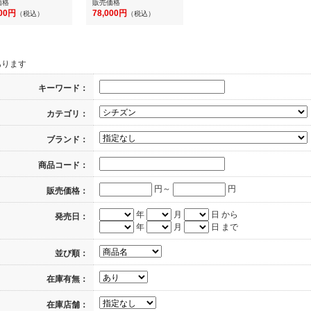
価格
販売価格
500円
78,000円
（税込）
（税込）
あります
キーワード：
カテゴリ：
ブランド：
商品コード：
円～
円
販売価格：
年
月
日 から
発売日：
年
月
日 まで
並び順：
在庫有無：
在庫店舗：