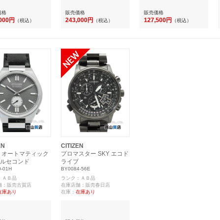
価格
販売価格
販売価格
,000円
243,000円
127,500円
（税込）
（税込）
（税込）
EN
CITIZEN
 オートマティック
プロマスター SKY エコド
ルセコンド
ライブ
-01H
BY0084-56E
：ＡＢ品
ランク：ＡＢ品
舗：販売古賀店
在庫店舗：販売春日店
在庫あり
在庫：
在庫あり