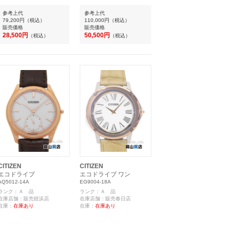
参考上代
参考上代
79,200円
（税込）
110,000円
（税込）
販売価格
販売価格
28,500円
50,500円
（税込）
（税込）
CITIZEN
CITIZEN
エコドライブ
エコドライブ ワン
AQ5012-14A
EG9004-18A
ランク：Ａ 品
ランク：Ａ 品
在庫店舗：販売姪浜店
在庫店舗：販売春日店
在庫：
在庫あり
在庫：
在庫あり