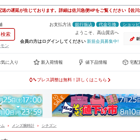
配送の遅延が生じております。詳細は佐川急便HPをご覧ください【佐川
舗
お支払方法
銀行振込
代金引換
ショッピ
ようこそ、高山質店へ
会員の方はログインしてください
新規会員募集中!
ケモン
お気に入り
新入荷情報
値下品情報
宅配
⌚🔧ブレス調整は無料！詳しくはこちら
Previous
ーム
メンズ腕時計
シチズン