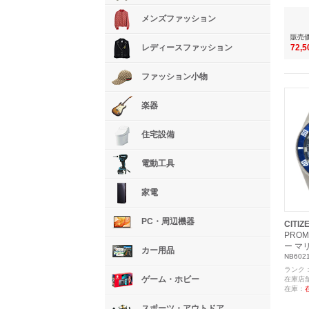
メンズファッション
販売
72,
レディースファッション
ファッション小物
楽器
住宅設備
電動工具
家電
PC・周辺機器
CITIZ
PRO
ー マ
カー用品
NB6021
ランク
ゲーム・ホビー
在庫店
在庫：
スポーツ・アウトドア