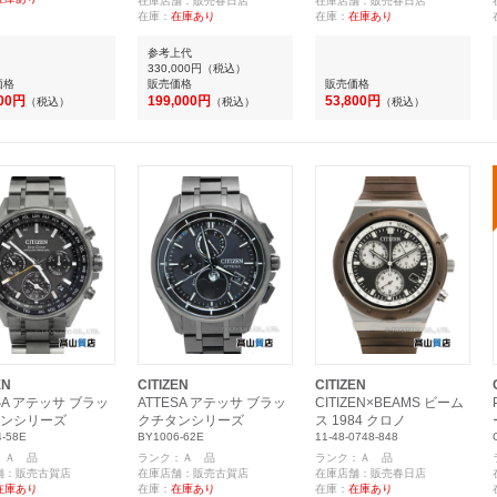
在庫店舗：販売春日店
在庫店舗：販売春日店
在庫：
在庫あり
在庫：
在庫あり
参考上代
330,000円
（税込）
価格
販売価格
販売価格
500円
199,000円
53,800円
（税込）
（税込）
（税込）
EN
CITIZEN
CITIZEN
SA アテッサ ブラッ
ATTESA アテッサ ブラッ
CITIZEN×BEAMS ビーム
ンシリーズ
クチタンシリーズ
ス 1984 クロノ
-58E
BY1006-62E
11-48-0748-848
：Ａ 品
ランク：Ａ 品
ランク：Ａ 品
舗：販売古賀店
在庫店舗：販売古賀店
在庫店舗：販売春日店
在庫あり
在庫：
在庫あり
在庫：
在庫あり