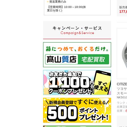
■
発送業務のみ
【営業時間】10:00～18:00(休
販売
業日を除く)
177
CITIZ
ツヨサ
スモー
NK5010
ランク
在庫店
在庫：