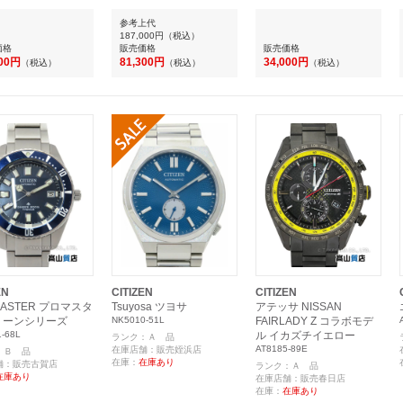
参考上代
187,000円
（税込）
価格
販売価格
販売価格
500円
81,300円
34,000円
（税込）
（税込）
（税込）
EN
CITIZEN
CITIZEN
MASTER プロマスタ
Tsuyosa ツヨサ
アテッサ NISSAN
リーンシリーズ
NK5010-51L
FAIRLADY Z コラボモデ
-68L
ル イカズチイエロー
ランク：Ａ 品
AT8185-89E
在庫店舗：販売姪浜店
：Ｂ 品
在庫：
在庫あり
舗：販売古賀店
ランク：Ａ 品
在庫あり
在庫店舗：販売春日店
在庫：
在庫あり