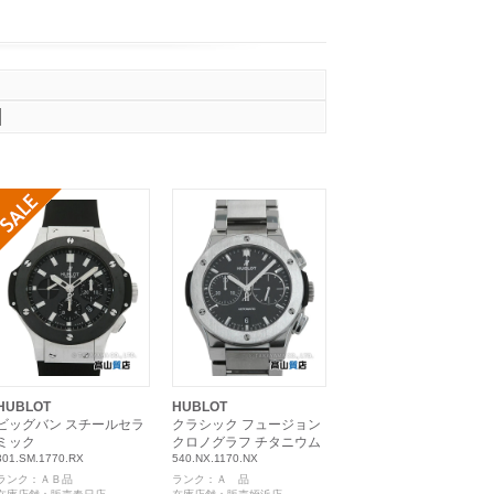
HUBLOT
HUBLOT
ビッグバン スチールセラ
クラシック フュージョン
ミック
クロノグラフ チタニウム
301.SM.1770.RX
540.NX.1170.NX
ランク：ＡＢ品
ランク：Ａ 品