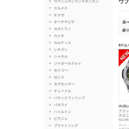
ウブ
ヴァシュロンコンスタンタン
エルメス
オメガ
オーデマピゲ
並
ガガミラノ
絞
カシオ
カルティエ
6
件あ
シチズン
シャネル
ジャガールクルト
セイコー
ゼニス
タグホイヤー
チュードル
パテックフィリップ
パネライ
HUBL
クラシ
ハミルトン
チタニ
ピアジェ
511.NX
ブライトリング
ランク