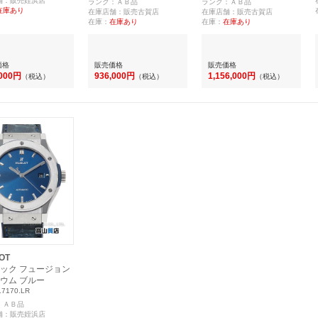
舗：販売姪浜店
ランク：ＡＢ品
ランク：ＡＢ品
在庫あり
在庫店舗：販売古賀店
在庫店舗：販売古賀店
在庫：
在庫あり
在庫：
在庫あり
価格
販売価格
販売価格
,000円
936,000円
1,156,000円
（税込）
（税込）
（税込）
OT
ック フュージョン
ウム ブルー
.7170.LR
：ＡＢ品
舗：販売姪浜店