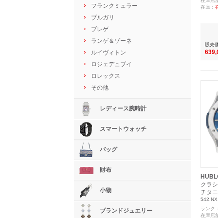
在庫店
フランクミュラー
在庫：
ブルガリ
ブレゲ
ランゲ＆ゾーネ
販売
639
ルイヴィトン
ロジェデュブイ
ロレックス
その他
レディース腕時計
スマートウォッチ
バッグ
財布
HUBL
クラシ
小物
チタニ
542.NX
ランク
ブランドジュエリー
在庫店