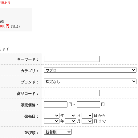
在庫あり
価格
,000円
（税込）
ります
キーワード：
カテゴリ：
ブランド：
商品コード：
円～
円
販売価格：
年
月
日 から
発売日：
年
月
日 まで
並び順：