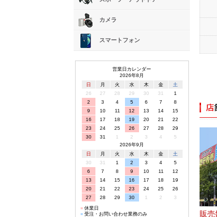
カメラ
スマートフォン
営業日カレンダー
2026年8月
日
月
火
水
木
金
土
26
27
28
29
30
31
1
2
3
4
5
6
7
8
9
10
11
12
13
14
15
16
17
18
19
20
21
22
23
24
25
26
27
28
29
30
31
1
2
3
4
5
2026年9月
日
月
火
水
木
金
土
30
31
1
2
3
4
5
6
7
8
9
10
11
12
13
14
15
16
17
18
19
20
21
22
23
24
25
26
27
28
29
30
1
2
3
■
休業日
販売
■
受注・お問い合わせ業務のみ