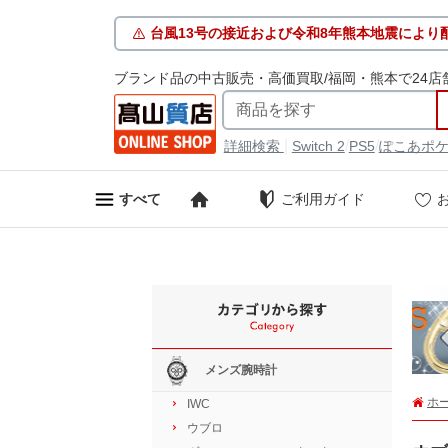
台風13号の接近および令和8年熊本地震により
ブランド品の中古販売・高価買取/福岡・熊本で24店
|
/
/
詳細検索
Switch 2
PS5
ぽこあポ
ご利用ガイド
すべて
メンズ腕時計
ホ
IWC
ウブロ