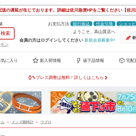
配送の遅延が生じております。詳細は佐川急便HPをご覧ください【佐川
舗
お支払方法
銀行振込
代金引換
ショッピ
ようこそ、高山質店へ
会員の方はログインしてください
新規会員募集中!
ケモン
お気に入り
新入荷情報
値下品情報
宅配
⌚🔧ブレス調整は無料！詳しくはこちら
Previous
ーム
メンズ腕時計
ウブロ