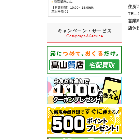
■
発送業務のみ
住所:
【営業時間】10:00～18:00(休
業日を除く)
TEL:
営業
店休日