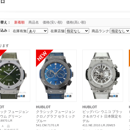
ロ
べ替え：
新着順
商品名
価格(安い順)
価格(高い順)
り込み：
在庫有無:
在庫店舗:
商品ランク:
ります
OT
HUBLOT
HUBLOT
ック フュージョン
クラシック フュージョン
ビッグバン ウニコ ブラッ
ウム グリーン
クロノグラフ セラミック
ク＆ホワイト 日本限定モ
.8970.LR
ブルー
デル
541.CM.7170.LR
411.NE.2010.LR.JSM15
：Ａ 品